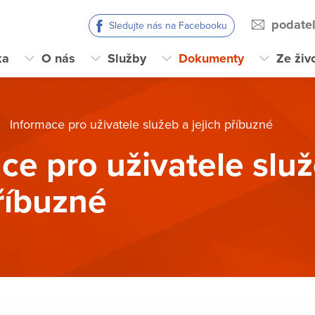
podate
Sledujte nás na Facebooku
ka
O nás
Služby
Dokumenty
Ze živ
Informace pro uživatele služeb a jejich příbuzné
ce pro uživatele slu
příbuzné