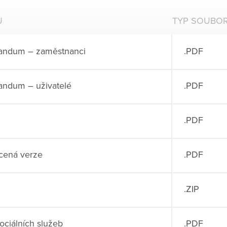
U
TYP SOUBO
andum – zaměstnanci
.PDF
andum – uživatelé
.PDF
.PDF
cená verze
.PDF
.ZIP
ociálních služeb
.PDF