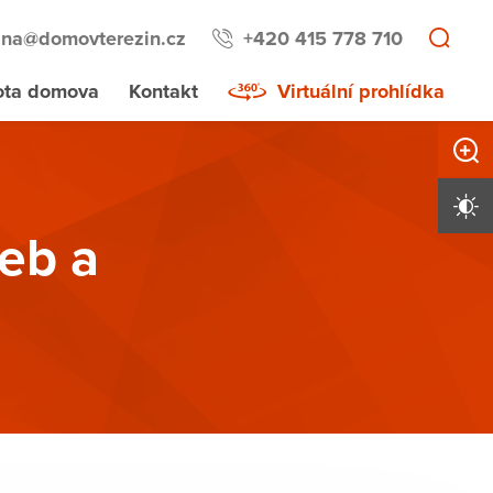
lna@domovterezin.cz
+420 415 778 710
ota domova
Kontakt
Virtuální prohlídka
Zvětši
Vysoký 
žeb a