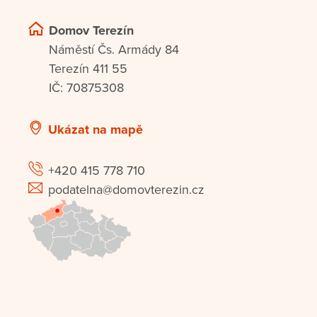
Domov Terezín
Náměstí Čs. Armády 84
Terezín 411 55
IČ: 70875308
Ukázat na mapě
+420 415 778 710
podatelna@domovterezin.cz