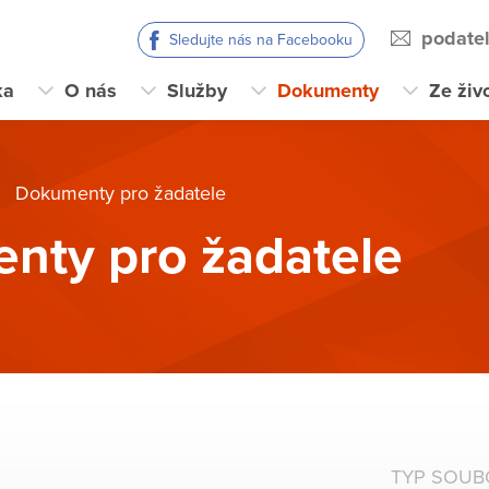
podate
Sledujte nás na Facebooku
ka
O nás
Služby
Dokumenty
Ze živ
Dokumenty pro žadatele
nty pro žadatele
TYP SOU