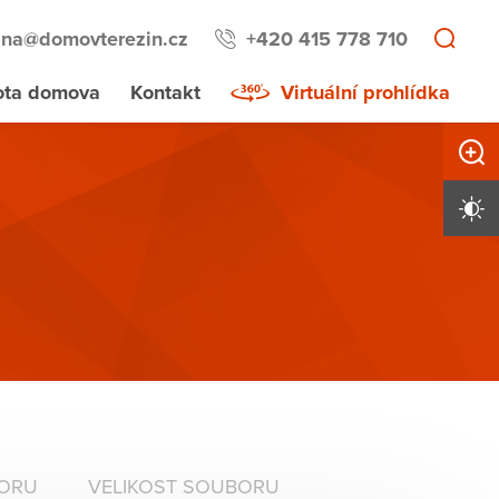
lna@domovterezin.cz
+420 415 778 710
ota domova
Kontakt
Virtuální prohlídka
Zvětši
Vysoký 
BORU
VELIKOST SOUBORU