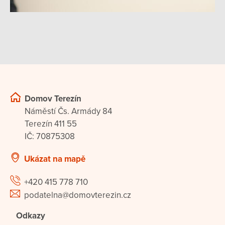
Domov Terezín
Náměstí Čs. Armády 84
Terezín 411 55
IČ: 70875308
Ukázat na mapě
+420 415 778 710
podatelna@domovterezin.cz
Odkazy