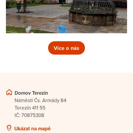
Více o nás
Domov Terezín
Náměstí Čs. Armády 84
Terezín 411 55
IČ: 70875308
Ukázat na mapě