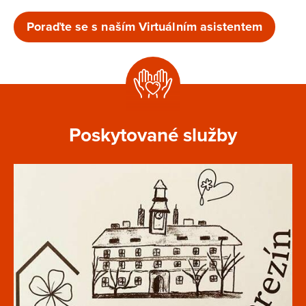
Poraďte se s naším Virtuálním asistentem
Poskytované služby